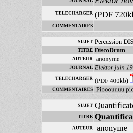
Elektor no
JOURNAL
(PDF 720k
TELECHARGER
COMMENTAIRES
Percussion D
SUJET
DiscoDrum
TITRE
anonyme
AUTEUR
Elektor juin 1
JOURNAL
TELECHARGER
(PDF 400kb)
Piooouuuu pioo
COMMENTAIRES
Quantificat
SUJET
Quantifica
TITRE
anonyme
AUTEUR