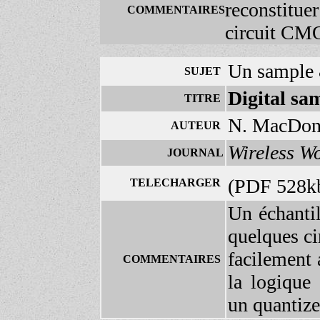
reconstitue
COMMENTAIRES
circuit CM
Un sample &
SUJET
Digital sa
TITRE
N. MacDon
AUTEUR
Wireless W
JOURNAL
(PDF 528k
TELECHARGER
Un échantil
quelques ci
facilement 
COMMENTAIRES
la logique
un quantiz