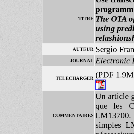
programmab
The OTA of
TITRE
using pred
relashions
Sergio Fra
AUTEUR
Electronic
JOURNAL
(PDF 1.9
TELECHARGER
Un article g
que les 
LM13700. 
COMMENTAIRES
simples L