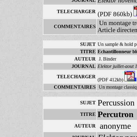
Elektor novem
JOURNAL
TELECHARGER
(PDF 860kb)
Un montage trè
COMMENTAIRES
Article directe
SUJET
Un sample & hold
TITRE
Echantillonneur bl
AUTEUR
J. Binder
JOURNAL
Elektor juillet-aout
TELECHARGER
(PDF 412kb)
COMMENTAIRES
Un montage classiqu
Percussion 
SUJET
Percutron
TITRE
anonyme
AUTEUR