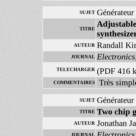
Générateur
SUJET
Adjustable
TITRE
synthesize
Randall Ki
AUTEUR
Electronics
JOURNAL
(PDF 416 
TELECHARGER
Très simple
COMMENTAIRES
Générateur
SUJET
Two chip g
TITRE
Jonathan J
AUTEUR
Electronic
JOURNAL