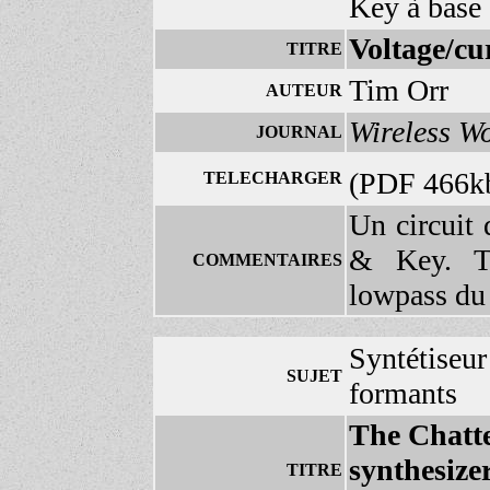
Key à base
Voltage/cur
TITRE
Tim Orr
AUTEUR
Wireless W
JOURNAL
(PDF 466k
TELECHARGER
Un circuit 
& Key. T
COMMENTAIRES
lowpass du
Syntétiseur
SUJET
formants
The Chatte
synthesize
TITRE