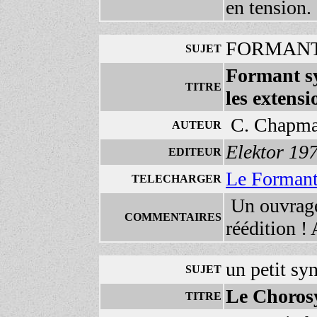
en tension.
FORMANT l
SUJET
Formant sy
TITRE
les extensi
C. Chapman 
AUTEUR
Elektor 19
EDITEUR
Le Formant,
TELECHARGER
Un ouvrage 
COMMENTAIRES
réédition !
un petit sy
SUJET
Le Choro
TITRE