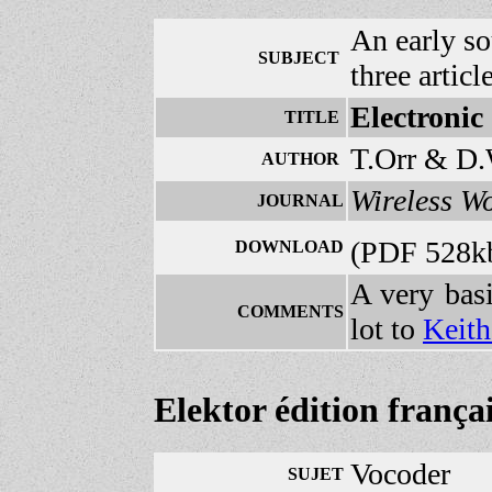
An early so
SUBJECT
three articl
Electronic
TITLE
T.Orr & D
AUTHOR
Wireless W
JOURNAL
(PDF 528k
DOWNLOAD
A very basi
COMMENTS
lot to
Keit
Elektor édition frança
Vocoder
SUJET