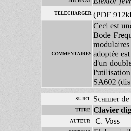
Elektor fév
JOURNAL
(PDF 912k
TELECHARGER
Ceci est un
Bode Frequ
modulaires
adoptée est
COMMENTAIRES
d'un double
l'utilisat
SA602 (dis
Scanner de 
SUJET
Clavier dig
TITRE
C. Voss
AUTEUR