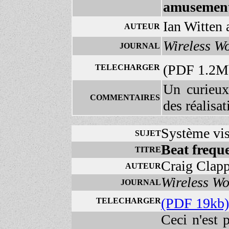
amusemen
Ian Witten
AUTEUR
Wireless W
JOURNAL
(PDF 1.2
TELECHARGER
Un curieux
COMMENTAIRES
des réalisa
Système vis
SUJET
Beat frequ
TITRE
Craig Clap
AUTEUR
Wireless W
JOURNAL
(PDF 19kb
TELECHARGER
Ceci n'est 