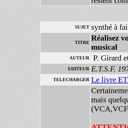
restent com
synthé à fa
SUJET
Réalisez v
TITRE
musical
P. Girard e
AUTEUR
E.T.S.F. 19
EDITEUR
Le livre E
TELECHARGER
Certainemen
mais quelqu
(VCA,VCF,gé
ATTENTIO