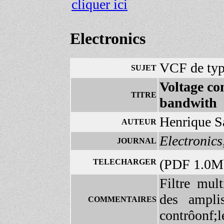
cliquer ici
Electronics
VCF de typ
SUJET
Voltage con
TITRE
bandwith
Henrique S
AUTEUR
Electronics
JOURNAL
(PDF 1.0
TELECHARGER
Filtre mult
des ampli
COMMENTAIRES
contrôonf;l