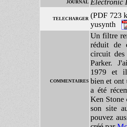
Electronic
JOURNAL
(PDF 723 
TELECHARGER
yusynth
Un filtre 
réduit de 
circuit des
Parker. J'
1979 et il
bien et ont 
COMMENTAIRES
a été réce
Ken Stone 
son site a
pouvez auss
créé par
Mo