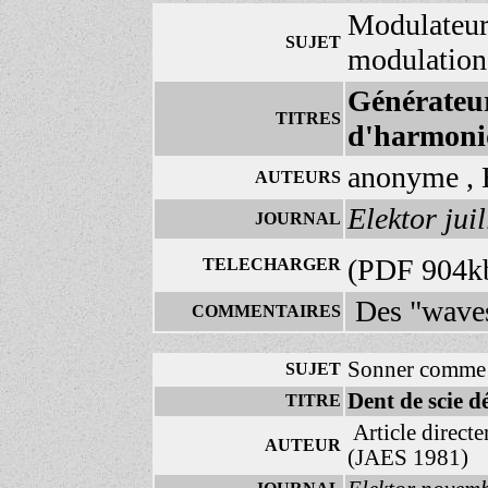
Modulateurs
SUJET
modulation
Générateur
TITRES
d'harmoni
anonyme , 
AUTEURS
Elektor jui
JOURNAL
(PDF 904k
TELECHARGER
Des "wavesh
COMMENTAIRES
Sonner comme 
SUJET
Dent de scie d
TITRE
Article directe
AUTEUR
(JAES 1981)