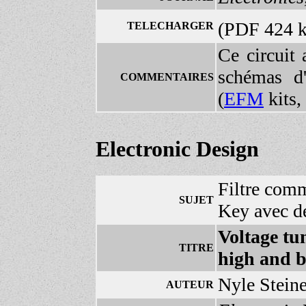
(PDF 424 
TELECHARGER
Ce circuit
schémas d
COMMENTAIRES
(
EFM
kits,
Electronic Design
Filtre com
SUJET
Key avec d
Voltage tun
TITRE
high and 
Nyle Steine
AUTEUR