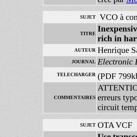
VCO à cont
SUJET
Inexpensive
TITRE
rich in ha
Henrique S
AUTEUR
Electronic 
JOURNAL
(PDF 799k
TELECHARGER
ATTENTIO
erreurs typ
COMMENTAIRES
circuit temp
OTA VCF
SUJET
Use transc