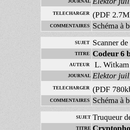
Elektor juil
JOURNAL
(PDF 2.7
TELECHARGER
Schéma à b
COMMENTAIRES
Scanner de 
SUJET
Codeur 6 b
TITRE
L. Witkam
AUTEUR
Elektor
juil
JOURNAL
(PDF 780k
TELECHARGER
Schéma à 
COMMENTAIRES
Truqueur d
SUJET
Cryptopho
TITRE