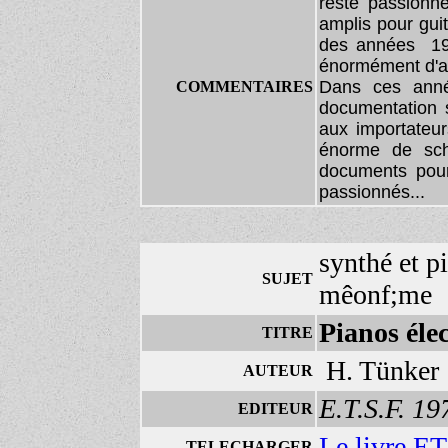
resté passionn
amplis pour guit
des années 197
énormément d'au
Dans ces année
COMMENTAIRES
documentation s
aux
importateur
énorme
de sché
documents pour
passionnés...
synthé et pi
SUJET
mêonf;me
Pianos éle
TITRE
H. Tünker
AUTEUR
E.T.S.F. 19
EDITEUR
Le livre E
TELECHARGER